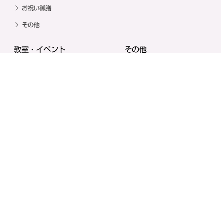
お祝い御膳
その他
教室・イベント
その他
出産準備教室
漢方コラム
お祝い御膳
求人情報
撮影スポット
お問い合わせ
ネット予約
〒090-0051 北見市高栄東町４丁目２０番１号
0157-24-8131（産科･婦人科）