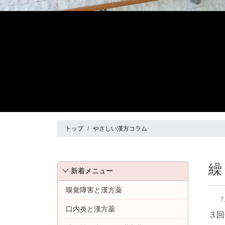
トップ
やさしい漢方コラム
繰
新着メニュー
嗅覚障害と漢方薬
『
口内炎と漢方薬
３回