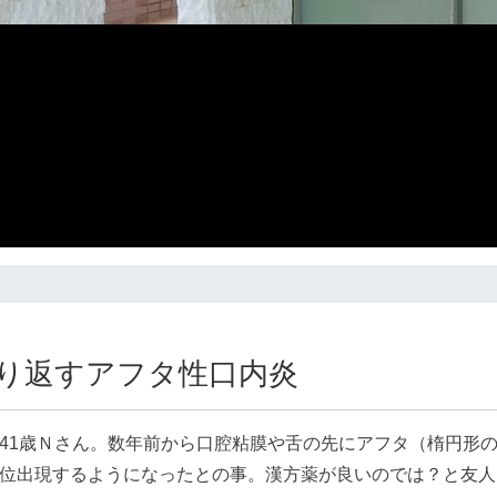
り返すアフタ性口内炎
41歳Ｎさん。数年前から口腔粘膜や舌の先にアフタ（楕円形
位出現するようになったとの事。漢方薬が良いのでは？と友人