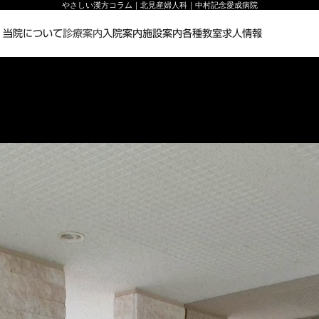
やさしい漢方コラム｜北見産婦人科｜中村記念愛成病院
当院について
診療案内
入院案内
施設案内
各種教室
求人情報