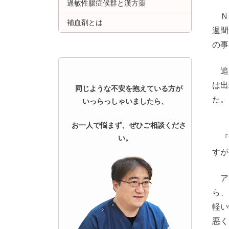
過敏性腸症候群と漢方薬
Ｎ
補血剤とは
週間
の事
追
は出
同じような不安を抱えている方が
た。
いっらっしゃいましたら、
お一人で悩まず、ぜひご相談くださ
『
い。
すが
ア
ら、
軽い
悪く