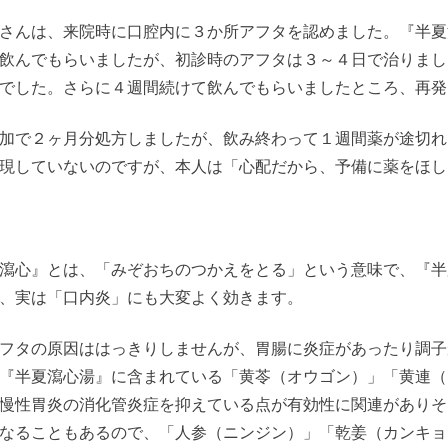
さんは、来院時に口腔内に３か所アフタを認めました。『半夏
飲んでもらいましたが、初診時のアフタは３～４日で治りまし
でした。さらに４週間続けて飲んでもらいましたところ、再発
加で２ヶ月分処方しましたが、飲み終わって１週間薬が途切れ
現していないのですが、本人は「心配だから、予備に薬をほし
瀉心』とは、「みぞおちのつかえをとる」という意味で、『半
、実は「口内炎」にも大変よく効きます。
フタの原因ははっきりしませんが、胃腸に炎症があったり調子
『半夏瀉心湯』に含まれている「黄苓（オウゴン）」「黄連（
慢性胃炎の消化管炎症を抑えている点が有効性に関連がありそ
なることもあるので、「人参（ニンジン）」「乾姜（カンキョ