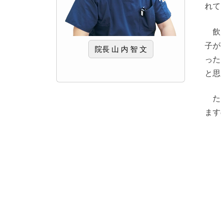
れて
飲
子が
院長 山 内 智 文
った
と思
た
ま