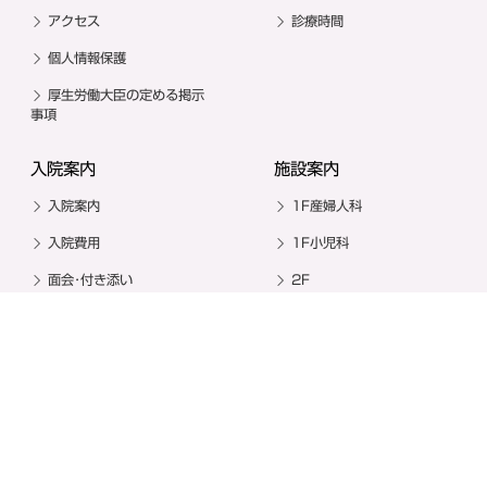
アクセス
診療時間
個人情報保護
厚生労働大臣の定める掲示
事項
入院案内
施設案内
入院案内
1F産婦人科
入院費用
1F小児科
面会･付き添い
2F
設備等
3F
お食事
お祝い御膳
その他
教室・イベント
その他