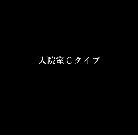
入院室Ｃタイプ