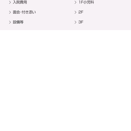
入院費用
1F小児科
面会･付き添い
2F
設備等
3F
お食事
お祝い御膳
その他
教室・イベント
その他
出産準備教室
漢方コラム
お祝い御膳
求人情報
撮影スポット
お問い合わせ
ネット予約