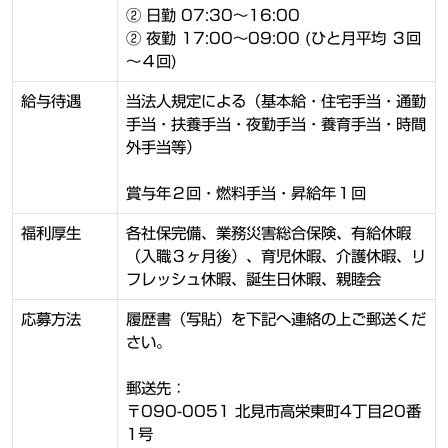
② 日勤 07:30～16:00
② 夜勤 17:00～09:00 (ひと月平均 ３回
～４回)
給与待遇
当法人規定による（基本給・住宅手当・通勤
手当・扶養手当・夜勤手当・養育手当・時間
外手当等）
賞与年２回・燃料手当・昇給年１回
福利厚生
各社保完備、業務災害総合保険、有給休暇
（入職３ヶ月後）、育児休暇、介護休暇、リ
フレッシュ休暇、誕生日休暇、親睦会
応募方法
履歴書（写貼）を下記へ連絡の上ご郵送くだ
さい。
郵送先：
〒090-0051 北見市高栄東町4丁目20番
1号