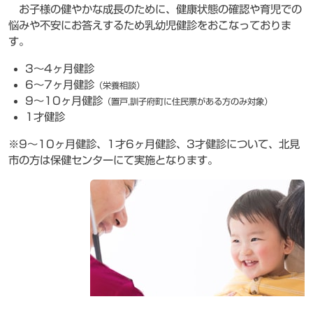
お子様の健やかな成長のために、健康状態の確認や育児での
悩みや不安にお答えするため乳幼児健診をおこなっておりま
す。
3～4ヶ月健診
6～7ヶ月健診
（栄養相談）
9～10ヶ月健診
（置戸,訓子府町に住民票がある方のみ対象）
1才健診
※9～10ヶ月健診、1才6ヶ月健診、3才健診
について、北見
市の方は保健センターにて実施となります。