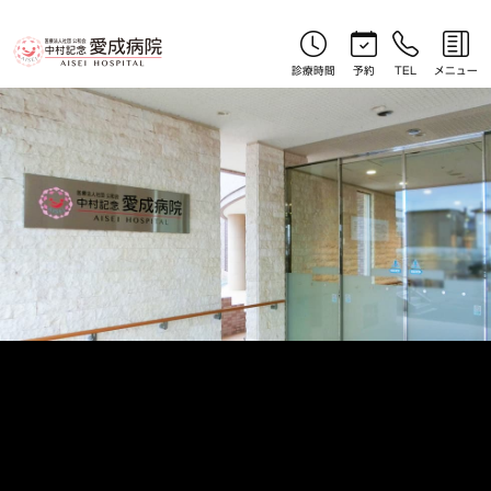
やさしい漢方コラム｜北見産婦人科｜中村記念愛成病院
診療時間
予約
TEL
メニュー