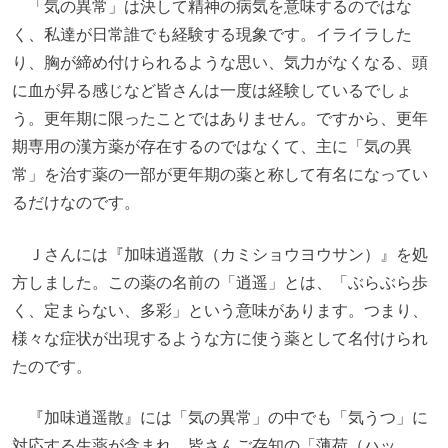
「気の異常」は決して精神の病気を意味するのではな
く、私達が日常誰でも経験する現象です。イライラした
り、胸が締め付けられるような思い、気力がなくなる、頭
に血が昇る感じなど皆さんは一度は経験しているでしょ
う。更年期に限ったことではありません。ですから、更年
期専用の漢方薬が存在するのではなくて、主に「気の異
常」を治す薬の一部が更年期の薬と称して有名になってい
るだけなのです。
Ｊさんには『加味逍遥散（カミショウヨウサン）』を処
方しました。この薬の名前の「逍遥」とは、「ぶらぶら歩
く、定まらない、多彩」という意味があります。つまり、
様々な症状が出現するような方に使う薬として名付けられ
たのです。
『加味逍遥散』には「気の異常」の中でも「気うつ」に
対応する生薬が含まれ、皆さんご存知の「薄荷（ハッ