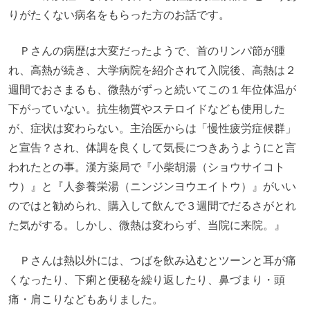
りがたくない病名をもらった方のお話です。
Ｐさんの病歴は大変だったようで、首のリンパ節が腫
れ、高熱が続き、大学病院を紹介されて入院後、高熱は２
週間でおさまるも、微熱がずっと続いてこの１年位体温が
下がっていない。抗生物質やステロイドなども使用した
が、症状は変わらない。
主治医からは「慢性疲労症候群」
と宣告？され、体調を良くして気長につきあうようにと言
われたとの事。漢方薬局で『小柴胡湯（ショウサイコト
ウ）』と『人参養栄湯（ニンジンヨウエイトウ）』がいい
のではと勧められ、購入して飲んで３週間でだるさがとれ
た気がする。しかし、微熱は変わらず、当院に来院。』
Ｐさんは熱以外には、つばを飲み込むとツーンと耳が痛
くなったり、下痢と便秘を繰り返したり、鼻づまり・頭
痛・肩こりなどもありました。