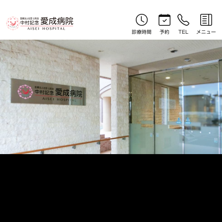
やさしい漢方コラム｜北見産婦人科｜中村記念愛成病院
診療時間
予約
TEL
メニュー