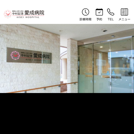
やさしい漢方コラム｜北見産婦人科｜中村記念愛成病院
診療時間
予約
TEL
メニュー