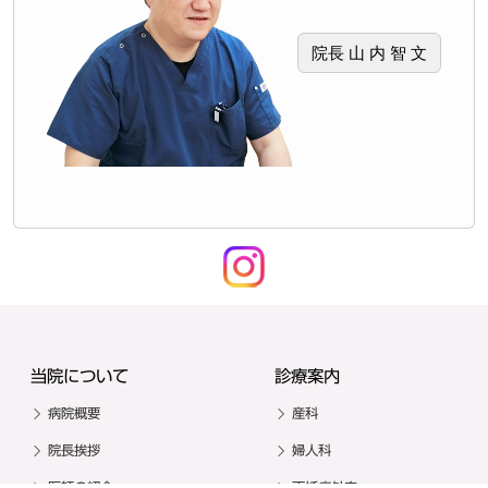
院長 山 内 智 文
当院について
診療案内
病院概要
産科
院長挨拶
婦人科
医師の紹介
不妊症外来