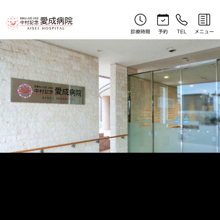
やさしい漢方コラム｜北見産婦人科｜中村記念愛成病院
診療時間
予約
TEL
メニュー