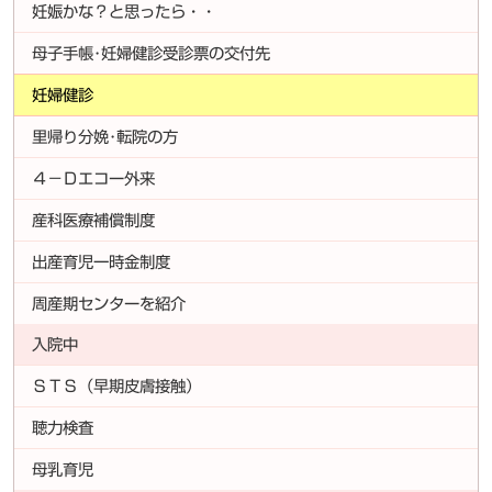
妊娠かな？と思ったら・・
母子手帳･妊婦健診受診票の交付先
妊婦健診
里帰り分娩･転院の方
４－Ｄエコー外来
産科医療補償制度
出産育児一時金制度
周産期センターを紹介
入院中
ＳＴＳ（早期皮膚接触）
聴力検査
母乳育児