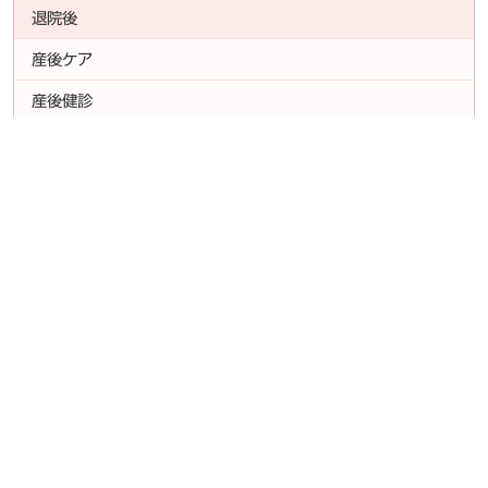
退院後
産後ケア
産後健診
当院について
診療案内
病院概要
産科
院長挨拶
婦人科
医師の紹介
不妊症外来
施設案内
小児科